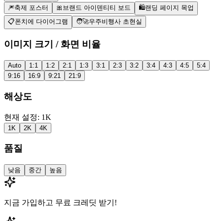
🎆
축제 포스터
🎀
브랜드 아이덴티티 보드
🛍️
랜딩 페이지 목업
📋
폰치에 다이어그램
🧑‍🚀
우주비행사 초현실
이미지 크기 / 화면 비율
Auto
1:1
1:2
2:1
1:3
3:1
2:3
3:2
3:4
4:3
4:5
5:4
9:16
16:9
9:21
21:9
해상도
현재 설정: 1K
1K
2K
4K
품질
낮음
중간
높음
지금 가입하고 무료 크레딧 받기!