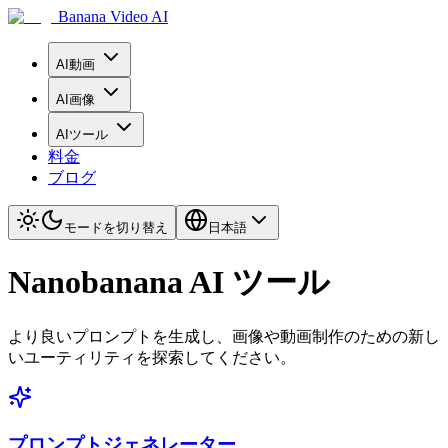
Banana Video AI
AI動画
AI画像
AIツール
料金
ブログ
モードを切り替え
日本語
Nanobanana AI ツール
より良いプロンプトを生成し、画像や動画制作のための新し
いユーティリティを探索してください。
プロンプトジェネレーター